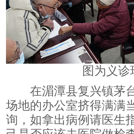
图为义诊
在湄潭县复兴镇茅台
场地的办公室挤得满满
询，如拿出病例请医生