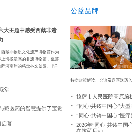
公益品牌
六大主题中感受西藏非遗
力
西藏非物质文化遗产博物馆作为
界上海拔最高的非遗博物馆，坐落
拉萨河南岸的慈觉林文创园。
[详
特病政策解读、义诊及送医送药
殿堂
拉萨市人民医院高原脑
“同心•共铸中国心”大
与藏医药的智慧提供了宝贵
“同心·共铸中国心”医
日启幕
2026年“同心·共铸中
在拉萨启动