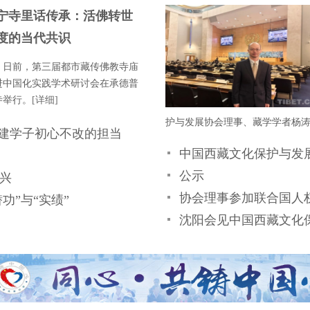
宁寺里话传承：活佛转世
度的当代共识
日前，第三届都市藏传佛教寺庙
进中国化实践学术研讨会在承德普
寺举行。
[详细]
护与发展协会理事、藏学学者杨
建学子初心不改的担当
中国西藏文化保护与发
公示
振兴
协会理事参加联合国人权
功”与“实绩”
沈阳会见中国西藏文化