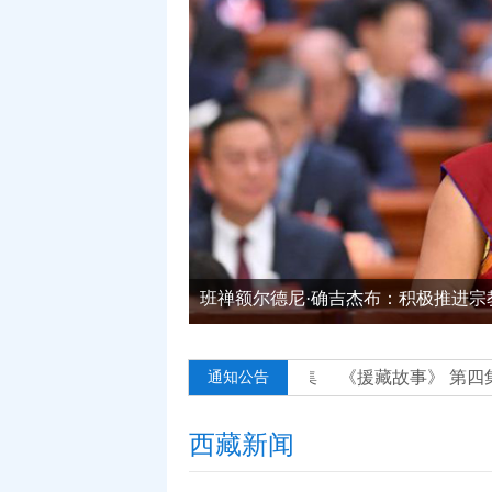
班禅额尔德尼·确吉杰布：积极推进宗
事》 第六集
《援藏故事》 第五集
《援藏故事》 第四集
《
通知公告
西藏新闻