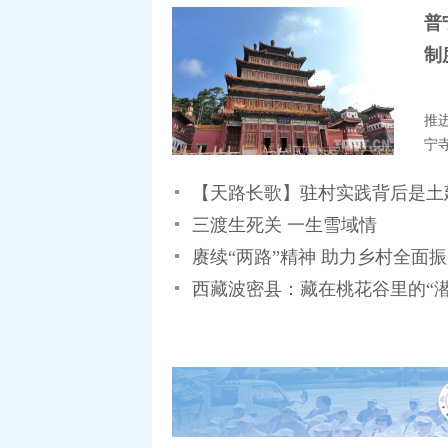
普
制
推
宁
【天路长歌】驻村实践背后是土
三渡生死关 一生雪域情
赓续“两路”精神 助力乡村全面
西藏波密县：藏在桃花谷里的“潜