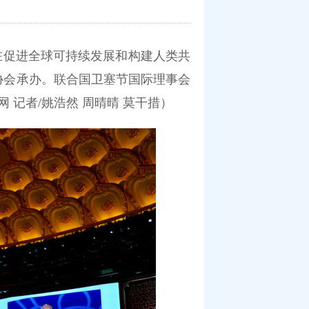
慧在促进全球可持续发展和构建人类共
协会承办。联合国卫塞节国际理事会
网
记者
/
姚浩然
周晴晴
莫干措
）