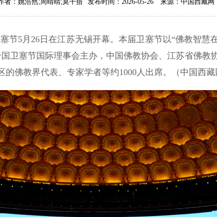
作者：姚浩然;周晴晴;莫干措
发布时间：2026-05-26
来源：中国西藏网
卫塞节5月26日在江苏无锡开幕。本届卫塞节以“佛教智
合国卫塞节国际理事会主办，中国佛教协会、江苏省佛教
区的佛教界代表、专家学者等约1000人出席。
（
中国西藏