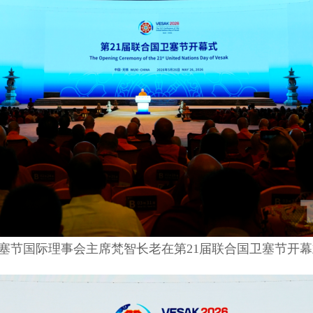
塞节国际理事会主席梵智
长老在第
21
届联合国卫塞节开幕