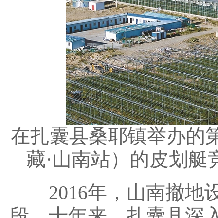
在扎囊县桑耶镇举办的第
藏·山南站）的皮划艇
2016年，山南撤地
段。十年来，扎囊县深